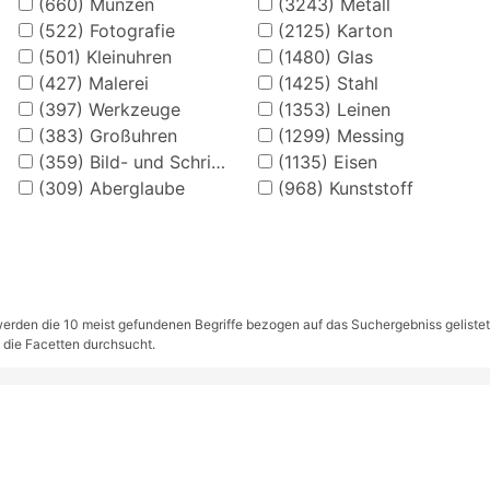
(660)
Münzen
(3243)
Metall
(522)
Fotografie
(2125)
Karton
(501)
Kleinuhren
(1480)
Glas
(427)
Malerei
(1425)
Stahl
(397)
Werkzeuge
(1353)
Leinen
(383)
Großuhren
(1299)
Messing
(359)
Bild- und Schriftkarten
(1135)
Eisen
(309)
Aberglaube
(968)
Kunststoff
rden die 10 meist gefundenen Begriffe bezogen auf das Suchergebniss gelistet. S
 die Facetten durchsucht.