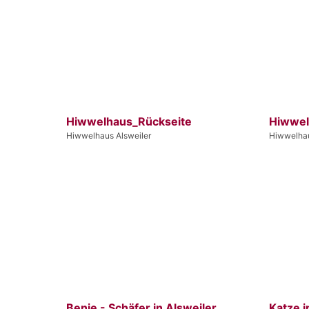
Hiwwelhaus_Rückseite
Hiwwel
Hiwwelhaus Alsweiler
Hiwwelhau
Benje - Schäfer in Alsweiler
Katze i