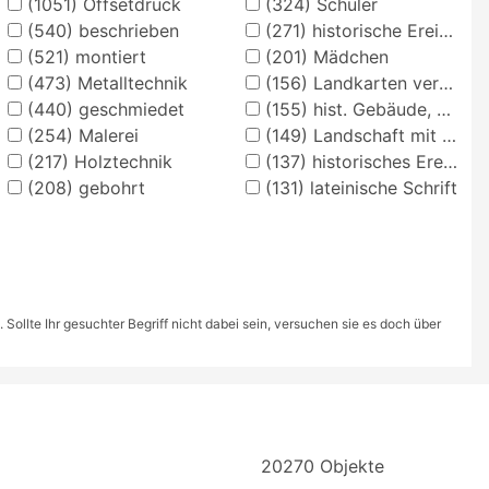
(1051)
Offsetdruck
(324)
Schüler
(540)
beschrieben
(271)
historische Ereignisse, Personen, Orte
(521)
montiert
(201)
Mädchen
(473)
Metalltechnik
(156)
Landkarten verschiedener Länder und Regionen
(440)
geschmiedet
(155)
hist. Gebäude, Örtlichkeit, Straße
(254)
Malerei
(149)
Landschaft mit Anlagen
(217)
Holztechnik
(137)
historisches Ereignis, Situation
(208)
gebohrt
(131)
lateinische Schrift
ollte Ihr gesuchter Begriff nicht dabei sein, versuchen sie es doch über
20270 Objekte