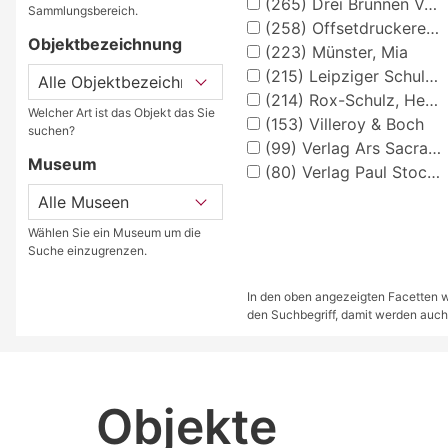
(265)
Drei Brunnen Verlag Stuttgart
Sammlungsbereich.
(258)
Offsetdruckerei Fricke & Co., Stuttgart
Objektbezeichnung
(223)
Münster, Mia
(215)
Leipziger Schulbilderverlag von F. E. Wachsmuth, Leipzig
(214)
Rox-Schulz, Heinz
Welcher Art ist das Objekt das Sie
(153)
Villeroy & Boch
suchen?
(99)
Verlag Ars Sacra Josef Müller, München
Museum
(80)
Verlag Paul Stockmann, Bochum
Wählen Sie ein Museum um die
Suche einzugrenzen.
In den oben angezeigten Facetten we
den Suchbegriff, damit werden auch
Objekte