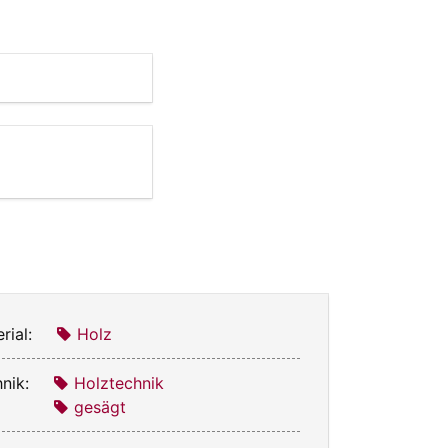
rial:
Holz
nik:
Holztechnik
gesägt