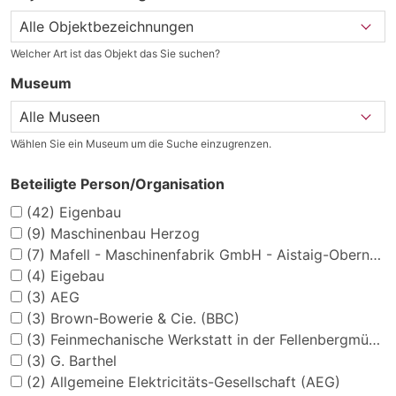
Welcher Art ist das Objekt das Sie suchen?
Museum
Wählen Sie ein Museum um die Suche einzugrenzen.
Beteiligte Person/Organisation
(42)
Eigenbau
(9)
Maschinenbau Herzog
(7)
Mafell - Maschinenfabrik GmbH - Aistaig-Oberndorf a.N.
(4)
Eigebau
(3)
AEG
(3)
Brown-Bowerie & Cie. (BBC)
(3)
Feinmechanische Werkstatt in der Fellenbergmühle
(3)
G. Barthel
(2)
Allgemeine Elektricitäts-Gesellschaft (AEG)