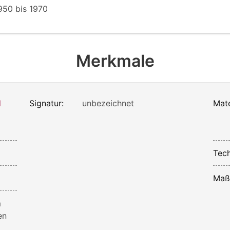
950
bis
1970
Merkmale
d
Signatur:
unbezeichnet
Mate
Tech
Maß
m
en