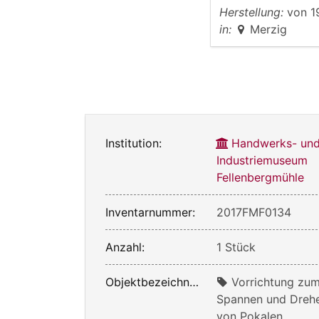
Herstellung:
von
1
in:
Merzig
Institution:
Handwerks- un
Industriemuseum
Fellenbergmühle
Inventarnummer:
2017FMF0134
Anzahl:
1 Stück
Objektbezeichnung:
Vorrichtung zu
Spannen und Dreh
von Pokalen