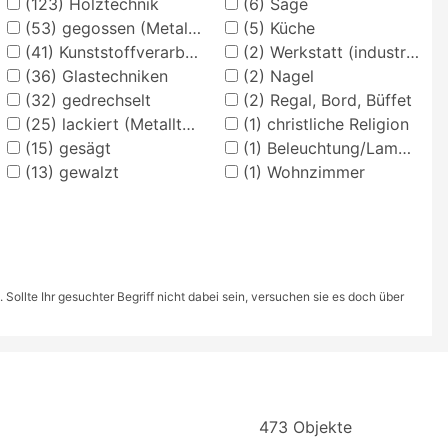
(123)
Holztechnik
(6)
Säge
(53)
gegossen (Metalltechnik)
(5)
Küche
(41)
Kunststoffverarbeitung
(2)
Werkstatt (industriell)
(36)
Glastechniken
(2)
Nagel
(32)
gedrechselt
(2)
Regal, Bord, Büffet
(25)
lackiert (Metalltechnik)
(1)
christliche Religion
(15)
gesägt
(1)
Beleuchtung/Lampen
(13)
gewalzt
(1)
Wohnzimmer
ollte Ihr gesuchter Begriff nicht dabei sein, versuchen sie es doch über
473 Objekte