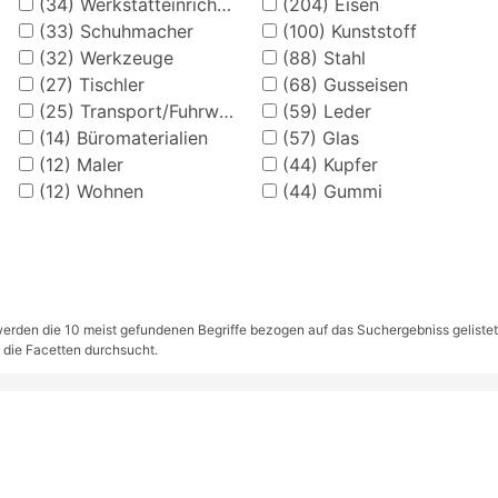
(34)
Werkstatteinrichtung (Tischler)
(204)
Eisen
(33)
Schuhmacher
(100)
Kunststoff
(32)
Werkzeuge
(88)
Stahl
(27)
Tischler
(68)
Gusseisen
(25)
Transport/Fuhrwerke
(59)
Leder
(14)
Büromaterialien
(57)
Glas
(12)
Maler
(44)
Kupfer
(12)
Wohnen
(44)
Gummi
rden die 10 meist gefundenen Begriffe bezogen auf das Suchergebniss gelistet. S
 die Facetten durchsucht.