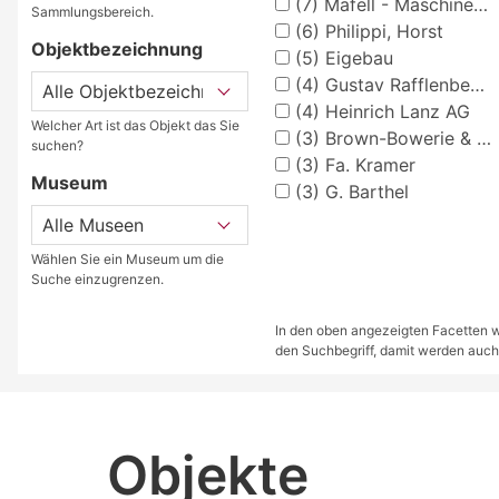
(7)
Mafell - Maschinenfabrik GmbH - Aistaig-Oberndorf a.N.
Sammlungsbereich.
(6)
Philippi, Horst
Objektbezeichnung
(5)
Eigebau
(4)
Gustav Rafflenbeul - Maschinenfabrik Schwelm i./W.
(4)
Heinrich Lanz AG
Welcher Art ist das Objekt das Sie
(3)
Brown-Bowerie & Cie. (BBC)
suchen?
(3)
Fa. Kramer
Museum
(3)
G. Barthel
Wählen Sie ein Museum um die
Suche einzugrenzen.
In den oben angezeigten Facetten we
den Suchbegriff, damit werden auch
Objekte