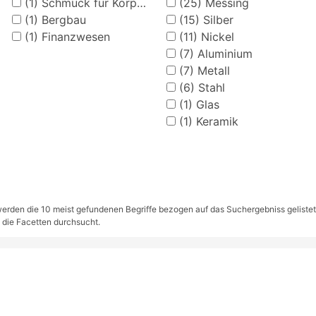
(1)
Schmuck für Körper und Kleidung (Frauenkleidung)
(25)
Messing
(1)
Bergbau
(15)
Silber
(1)
Finanzwesen
(11)
Nickel
(7)
Aluminium
(7)
Metall
(6)
Stahl
(1)
Glas
(1)
Keramik
rden die 10 meist gefundenen Begriffe bezogen auf das Suchergebniss gelistet. S
 die Facetten durchsucht.