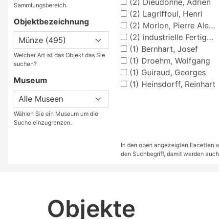
(2)
Dieudonné, Adrien
Sammlungsbereich.
(2)
Lagriffoul, Henri
Objektbezeichnung
(2)
Morlon, Pierre Alexandre
(2)
industrielle Fertigung
(1)
Bernhart, Josef
Welcher Art ist das Objekt das Sie
(1)
Droehm, Wolfgang
suchen?
(1)
Guiraud, Georges
Museum
(1)
Heinsdorff, Reinhart
Wählen Sie ein Museum um die
Suche einzugrenzen.
In den oben angezeigten Facetten we
den Suchbegriff, damit werden auch
Objekte