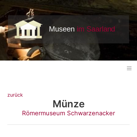
zurück
Münze
Römermuseum Schwarzenacker