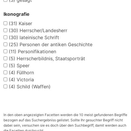
(3)
gesägt
Ikonografie
(31)
Kaiser
(30)
Herrscher/Landesherr
(30)
lateinische Schrift
(25)
Personen der antiken Geschichte
(11)
Personifikationen
(5)
Herrscherbildnis, Staatsporträt
(5)
Speer
(4)
Füllhorn
(4)
Victoria
(4)
Schild (Waffen)
In den oben angezeigten Facetten werden die 10 meist gefundenen Begriffe
bezogen auf das Suchergebniss gelistet. Sollte Ihr gesuchter Begriff nicht
dabei sein, versuchen sie es doch über den Suchbegriff, damit werden auch
die Facetten durchsucht.