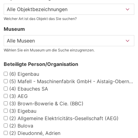
Welcher Art ist das Objekt das Sie suchen?
Museum
Wählen Sie ein Museum um die Suche einzugrenzen.
Beteiligte Person/Organisation
(6)
Eigenbau
(5)
Mafell - Maschinenfabrik GmbH - Aistaig-Oberndorf a.N.
(4)
Ebauches SA
(3)
AEG
(3)
Brown-Bowerie & Cie. (BBC)
(3)
Eigebau
(2)
Allgemeine Elektricitäts-Gesellschaft (AEG)
(2)
Bulova
(2)
Dieudonné, Adrien