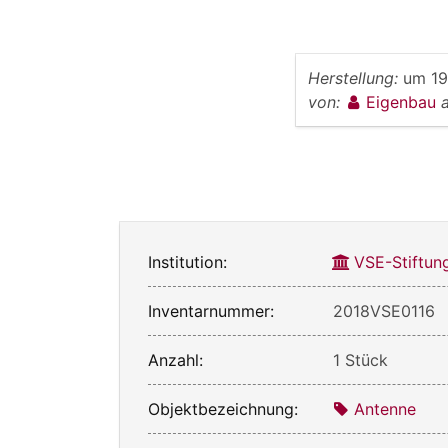
Herstellung:
um 1
von:
Eigenbau
Institution:
VSE-Stiftun
Inventarnummer:
2018VSE0116
Anzahl:
1 Stück
Objektbezeichnung:
Antenne