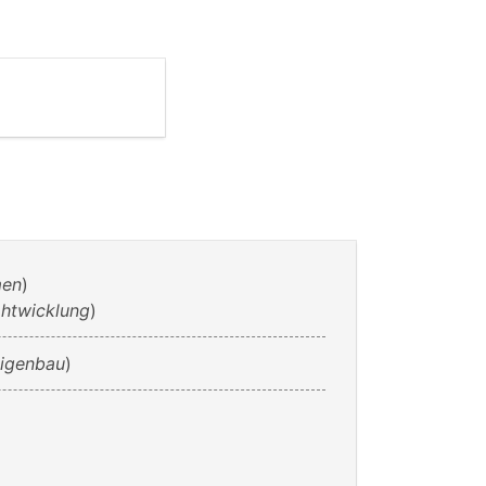
men
)
htwicklung
)
igenbau
)