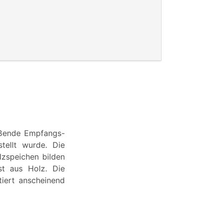
eßende Empfangs-
tellt wurde. Die
lzspeichen bilden
st aus Holz. Die
iert anscheinend