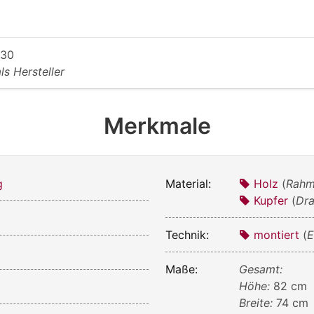
930
als Hersteller
Merkmale
g
Material:
Holz
(
Rah
Kupfer
(
Dra
Technik:
montiert
(
E
Maße:
Gesamt:
Höhe:
82 cm
Breite:
74 cm