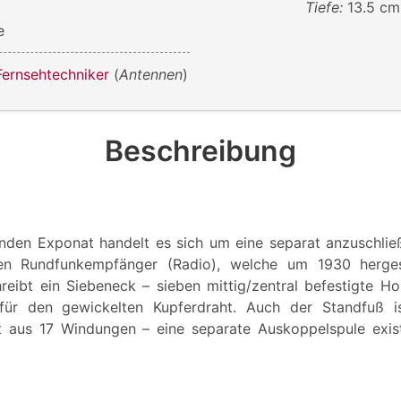
Tiefe:
13.5 cm
e
Fernsehtechniker
(
Antennen
)
Beschreibung
enden Exponat handelt es sich um eine separat anzuschli
en Rundfunkempfänger (Radio), welche um 1930 herges
eibt ein Siebeneck – sieben mittig/zentral befestigte Ho
für den gewickelten Kupferdraht. Auch der Standfuß i
t aus 17 Windungen – eine separate Auskoppelspule exist