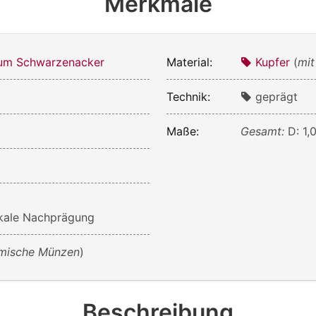
Merkmale
m Schwarzenacker
Material:
Kupfer
(
mit
Technik:
geprägt
Maße:
Gesamt:
D: 1,
okale Nachprägung
mische Münzen
)
Beschreibung