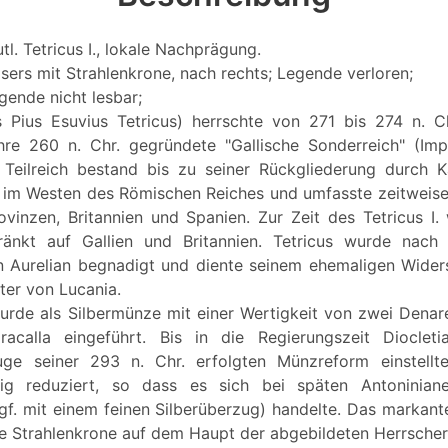
tl. Tetricus I., lokale Nachprägung.
isers mit Strahlenkrone, nach rechts; Legende verloren;
gende nicht lesbar;
us Pius Esuvius Tetricus) herrschte von 271 bis 274 n. 
re 260 n. Chr. gegründete "Gallische Sonderreich" (Impe
Teilreich bestand bis zu seiner Rückgliederung durch K
. im Westen des Römischen Reiches und umfasste zeitweise 
vinzen, Britannien und Spanien. Zur Zeit des Tetricus I
ränkt auf Gallien und Britannien. Tetricus wurde nach 
 Aurelian begnadigt und diente seinem ehemaligen Wider
lter von Lucania.
urde als Silbermünze mit einer Wertigkeit von zwei Denar
racalla eingeführt. Bis in die Regierungszeit Diocleti
ge seiner 293 n. Chr. erfolgten Münzreform einstellte
etig reduziert, so dass es sich bei späten Antonini
f. mit einem feinen Silberüberzug) handelte. Das markan
die Strahlenkrone auf dem Haupt der abgebildeten Herrscher