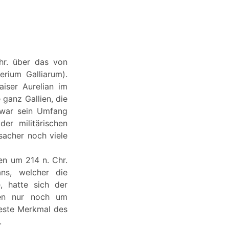
Chr. über das von
rium Galliarum).
aiser Aurelian im
ganz Gallien, die
. war sein Umfang
der militärischen
sacher noch viele
en um 214 n. Chr.
ans, welcher die
, hatte sich der
anen nur noch um
teste Merkmal des
.