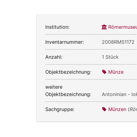
Institution:
Römermuseu
Inventarnummer:
2008RMS1172
Anzahl:
1 Stück
Objektbezeichnung:
Münze
weitere
Objektbezeichnung:
Antoninian - l
Sachgruppe:
Münzen
(
Rö