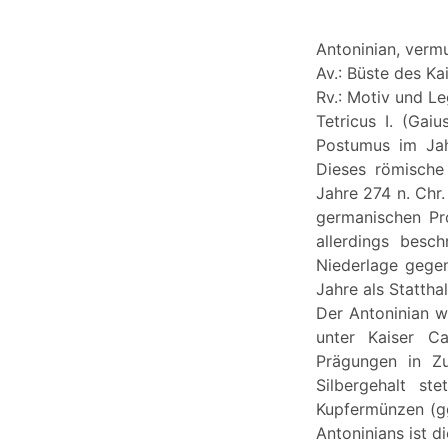
Antoninian, vermu
Av.: Büste des Ka
Rv.: Motiv und Le
Tetricus I. (Gai
Postumus im Jah
Dieses römische 
Jahre 274 n. Chr
germanischen Pro
allerdings besch
Niederlage gegen
Jahre als Stattha
Der Antoninian w
unter Kaiser Ca
Prägungen in Zu
Silbergehalt st
Kupfermünzen (gg
Antoninians ist 