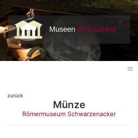
zurück
Münze
Römermuseum Schwarzenacker