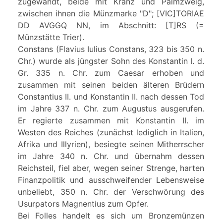
zugewandt, beide mit Kranz und Palmzweig,
zwischen ihnen die Münzmarke "D"; [VIC]TORIAE
DD AVGGQ NN, im Abschnitt: [T]RS (=
Münzstätte Trier).
Constans (Flavius Iulius Constans, 323 bis 350 n.
Chr.) wurde als jüngster Sohn des Konstantin I. d.
Gr. 335 n. Chr. zum Caesar erhoben und
zusammen mit seinen beiden älteren Brüdern
Constantius II. und Konstantin II. nach dessen Tod
im Jahre 337 n. Chr. zum Augustus ausgerufen.
Er regierte zusammen mit Konstantin II. im
Westen des Reiches (zunächst lediglich in Italien,
Afrika und Illyrien), besiegte seinen Mitherrscher
im Jahre 340 n. Chr. und übernahm dessen
Reichsteil, fiel aber, wegen seiner Strenge, harten
Finanzpolitik und ausschweifender Lebensweise
unbeliebt, 350 n. Chr. der Verschwörung des
Usurpators Magnentius zum Opfer.
Bei Folles handelt es sich um Bronzemünzen