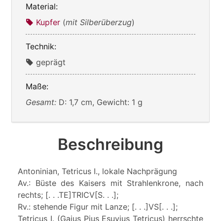
Material:
Kupfer
(
mit Silberüberzug
)
Technik:
geprägt
Maße:
Gesamt:
D: 1,7 cm, Gewicht: 1 g
Beschreibung
Antoninian, Tetricus I., lokale Nachprägung
Av.: Büste des Kaisers mit Strahlenkrone, nach
rechts; [. . .TE]TRICV[S. . .];
Rv.: stehende Figur mit Lanze; [. . .]VS[. . .];
Tetricus I. (Gaius Pius Esuvius Tetricus) herrschte