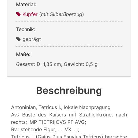
Material:
Kupfer
(
mit Silberüberzug
)
Technik:
geprägt
Maße:
Gesamt:
D: 1,35 cm, Gewicht: 0,5 g
Beschreibung
Antoninian, Tetricus I., lokale Nachprägung
Av.: Büste des Kaisers mit Strahlenkrone, nach
rechts; IMP T[ETRI]CVS PF AVG;
Rv.: stehende Figur; . . .VX. . .;
Tetricus I. (Gaius Pius Esuvius Tetricus) herrschte