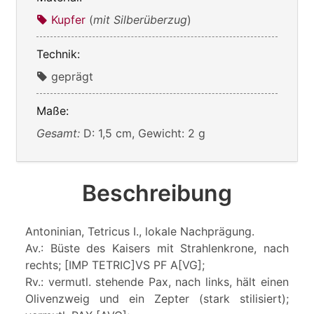
Kupfer
(
mit Silberüberzug
)
Technik:
geprägt
Maße:
Gesamt:
D: 1,5 cm, Gewicht: 2 g
Beschreibung
Antoninian, Tetricus I., lokale Nachprägung.
Av.: Büste des Kaisers mit Strahlenkrone, nach
rechts; [IMP TETRIC]VS PF A[VG];
Rv.: vermutl. stehende Pax, nach links, hält einen
Olivenzweig und ein Zepter (stark stilisiert);