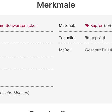
Merkmale
m Schwarzenacker
Material:
Kupfer
(
mit
Technik:
geprägt
Maße:
Gesamt:
D: 1,
mische Münzen
)