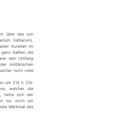
Chr. über das von
rium Galliarum).
aiser Aurelian im
ganz Gallien, die
. war sein Umfang
der militärischen
sacher noch viele
en um 214 n. Chr.
ans, welcher die
, hatte sich der
anen nur noch um
teste Merkmal des
.