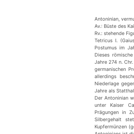
Antoninian, vermu
Av.: Büste des Ka
Rv.: stehende Figur,
Tetricus I. (Gai
Postumus im Jah
Dieses römische 
Jahre 274 n. Chr
germanischen Pro
allerdings besch
Niederlage gegen
Jahre als Stattha
Der Antoninian w
unter Kaiser Ca
Prägungen in Zu
Silbergehalt st
Kupfermünzen (gg
Antoninians ist 