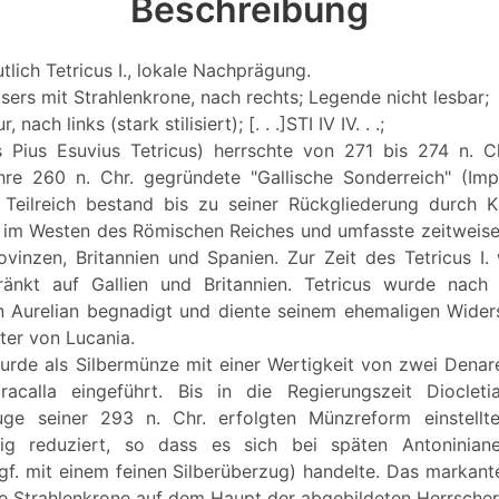
Beschreibung
tlich Tetricus I., lokale Nachprägung.
isers mit Strahlenkrone, nach rechts; Legende nicht lesbar;
 nach links (stark stilisiert); [. . .]STI IV IV. . .;
us Pius Esuvius Tetricus) herrschte von 271 bis 274 n. 
re 260 n. Chr. gegründete "Gallische Sonderreich" (Impe
Teilreich bestand bis zu seiner Rückgliederung durch K
. im Westen des Römischen Reiches und umfasste zeitweise 
vinzen, Britannien und Spanien. Zur Zeit des Tetricus I
ränkt auf Gallien und Britannien. Tetricus wurde nach 
 Aurelian begnadigt und diente seinem ehemaligen Wider
lter von Lucania.
urde als Silbermünze mit einer Wertigkeit von zwei Denar
racalla eingeführt. Bis in die Regierungszeit Diocleti
ge seiner 293 n. Chr. erfolgten Münzreform einstellte
etig reduziert, so dass es sich bei späten Antonini
f. mit einem feinen Silberüberzug) handelte. Das markan
die Strahlenkrone auf dem Haupt der abgebildeten Herrscher