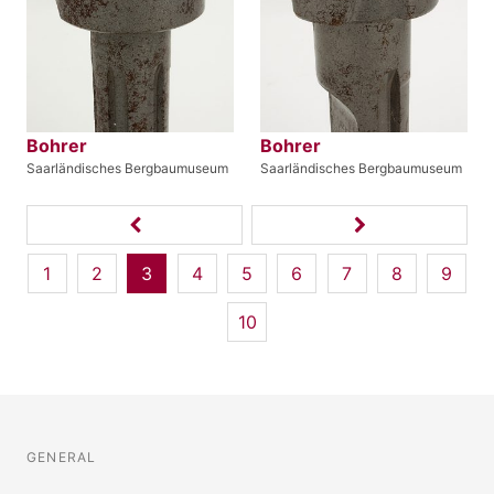
Bohrer
Bohrer
Saarländisches Bergbaumuseum
Saarländisches Bergbaumuseum
1
2
3
4
5
6
7
8
9
10
GENERAL