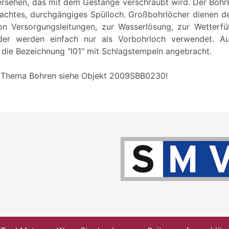
sehen, das mit dem Gestänge verschraubt wird. Der Bohr
rachtes, durchgängiges Spülloch. Großbohrlöcher dienen 
n Versorgungsleitungen, zur Wasserlösung, zur Wetterfüh
der werden einfach nur als Vorbohrloch verwendet. Au
t die Bezeichnung "I01" mit Schlagstempeln angebracht.
Thema Bohren siehe Objekt 2009SBB0230!