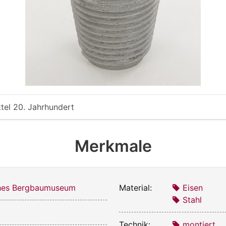
ttel 20. Jahrhundert
Merkmale
ches Bergbaumuseum
Material:
Eisen
Stahl
Technik:
montiert