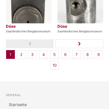
Düse
Düse
Saarländisches Bergbaumuseum
Saarländisches Bergbaumuseum
1
2
3
4
5
6
7
8
9
10
GENERAL
Startseite