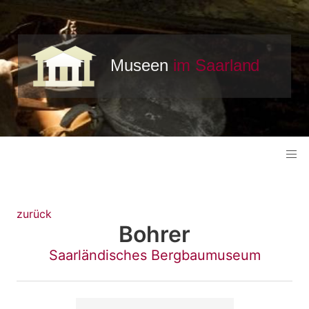
zurück
Bohrer
Saarländisches Bergbaumuseum