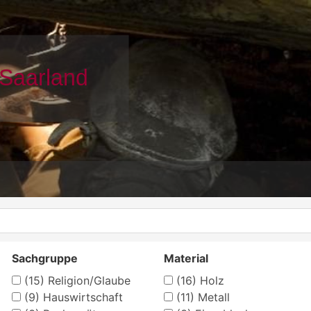
Sachgruppe
Material
(15)
Religion/Glaube
(16)
Holz
(9)
Hauswirtschaft
(11)
Metall