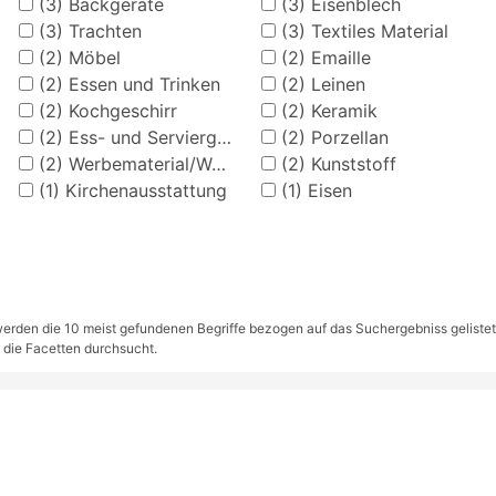
(3)
Backgeräte
(3)
Eisenblech
(3)
Trachten
(3)
Textiles Material
(2)
Möbel
(2)
Emaille
(2)
Essen und Trinken
(2)
Leinen
(2)
Kochgeschirr
(2)
Keramik
(2)
Ess- und Serviergeschirr
(2)
Porzellan
(2)
Werbematerial/Werbeanlagen
(2)
Kunststoff
(1)
Kirchenausstattung
(1)
Eisen
rden die 10 meist gefundenen Begriffe bezogen auf das Suchergebniss gelistet. S
 die Facetten durchsucht.