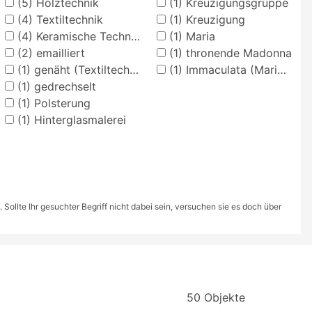
(5)
Holztechnik
(1)
Kreuzigungsgruppe
(4)
Textiltechnik
(1)
Kreuzigung
(4)
Keramische Techniken
(1)
Maria
(2)
emailliert
(1)
thronende Madonna
(1)
genäht (Textiltechnik)
(1)
Immaculata (Maria auf der Mondsichel)
(1)
gedrechselt
(1)
Polsterung
(1)
Hinterglasmalerei
ollte Ihr gesuchter Begriff nicht dabei sein, versuchen sie es doch über
50 Objekte