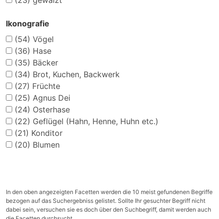
(23)
gewalzt
Ikonografie
(54)
Vögel
(36)
Hase
(35)
Bäcker
(34)
Brot, Kuchen, Backwerk
(27)
Früchte
(25)
Agnus Dei
(24)
Osterhase
(22)
Geflügel (Hahn, Henne, Huhn etc.)
(21)
Konditor
(20)
Blumen
In den oben angezeigten Facetten werden die 10 meist gefundenen Begriffe
bezogen auf das Suchergebniss gelistet. Sollte Ihr gesuchter Begriff nicht
dabei sein, versuchen sie es doch über den Suchbegriff, damit werden auch
die Facetten durchsucht.