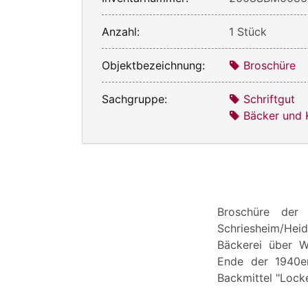
Anzahl:
1 Stück
Objektbezeichnung:
Broschüre
Sachgruppe:
Schriftgut
Bäcker und 
Broschüre der 
Schriesheim/Heid
Bäckerei über W
Ende der 1940er
Backmittel "Locke