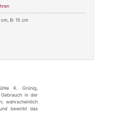
hren
 cm, B: 15 cm
ühle K. Grünig,
n Gebrauch in der
; wahrscheinlich
 und bewirbt das