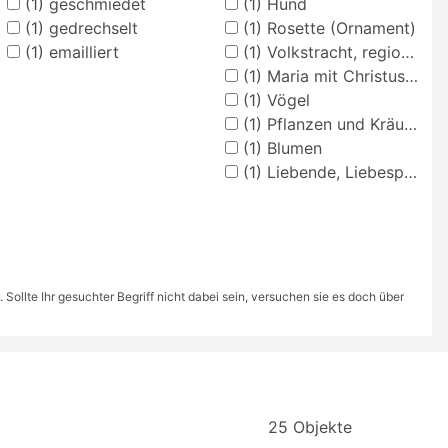
(1)
geschmiedet
(1)
Hund
(1)
gedrechselt
(1)
Rosette (Ornament)
(1)
emailliert
(1)
Volkstracht, regionale Tracht
(1)
Maria mit Christuskind (Madonna)
(1)
Vögel
(1)
Pflanzen und Kräuter
(1)
Blumen
(1)
Liebende, Liebespaar
ollte Ihr gesuchter Begriff nicht dabei sein, versuchen sie es doch über
25 Objekte