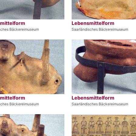
mittelform
Lebensmittelform
sches Bäckereimuseum
Saarländisches Bäckereimuseum
mittelform
Lebensmittelform
sches Bäckereimuseum
Saarländisches Bäckereimuseum