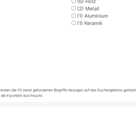
(6)
Holz
(2)
Metall
(1)
Aluminium
(1)
Keramik
rden die 10 meist gefundenen Begriffe bezogen auf das Suchergebniss gelistet. S
 die Facetten durchsucht.