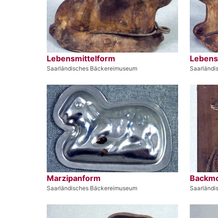
Lebensmittelform
Lebens
Saarländisches Bäckereimuseum
Saarländi
Marzipanform
Backmo
Saarländisches Bäckereimuseum
Saarländi