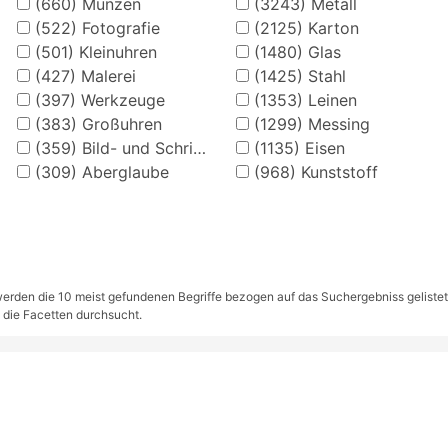
(660)
Münzen
(3243)
Metall
(522)
Fotografie
(2125)
Karton
(501)
Kleinuhren
(1480)
Glas
(427)
Malerei
(1425)
Stahl
(397)
Werkzeuge
(1353)
Leinen
(383)
Großuhren
(1299)
Messing
(359)
Bild- und Schriftkarten
(1135)
Eisen
(309)
Aberglaube
(968)
Kunststoff
rden die 10 meist gefundenen Begriffe bezogen auf das Suchergebniss gelistet. S
 die Facetten durchsucht.