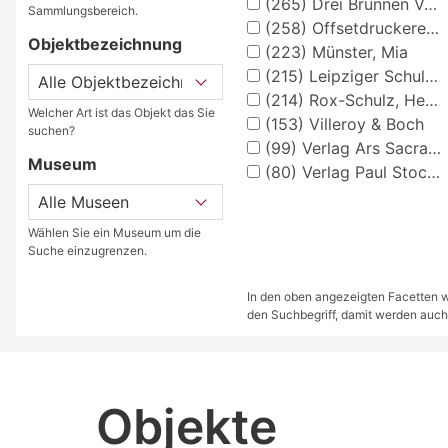
(265)
Drei Brunnen Verlag Stuttgart
Sammlungsbereich.
(258)
Offsetdruckerei Fricke & Co., Stuttgart
Objektbezeichnung
(223)
Münster, Mia
(215)
Leipziger Schulbilderverlag von F. E. Wachsmuth, Leipzig
(214)
Rox-Schulz, Heinz
Welcher Art ist das Objekt das Sie
(153)
Villeroy & Boch
suchen?
(99)
Verlag Ars Sacra Josef Müller, München
Museum
(80)
Verlag Paul Stockmann, Bochum
Wählen Sie ein Museum um die
Suche einzugrenzen.
In den oben angezeigten Facetten we
den Suchbegriff, damit werden auch
Objekte