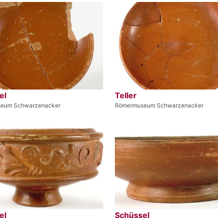
el
Teller
eum Schwarzenacker
Römermuseum Schwarzenacker
el
Schüssel