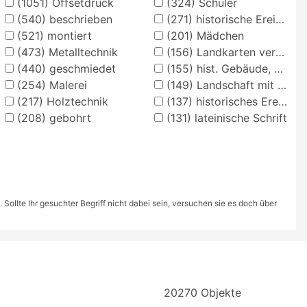
(1051)
Offsetdruck
(324)
Schüler
(540)
beschrieben
(271)
historische Ereignisse, Personen, Orte
(521)
montiert
(201)
Mädchen
(473)
Metalltechnik
(156)
Landkarten verschiedener Länder und Regionen
(440)
geschmiedet
(155)
hist. Gebäude, Örtlichkeit, Straße
(254)
Malerei
(149)
Landschaft mit Anlagen
(217)
Holztechnik
(137)
historisches Ereignis, Situation
(208)
gebohrt
(131)
lateinische Schrift
ollte Ihr gesuchter Begriff nicht dabei sein, versuchen sie es doch über
20270 Objekte