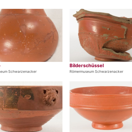
e
Bilderschüssel
eum Schwarzenacker
Römermuseum Schwarzenacker