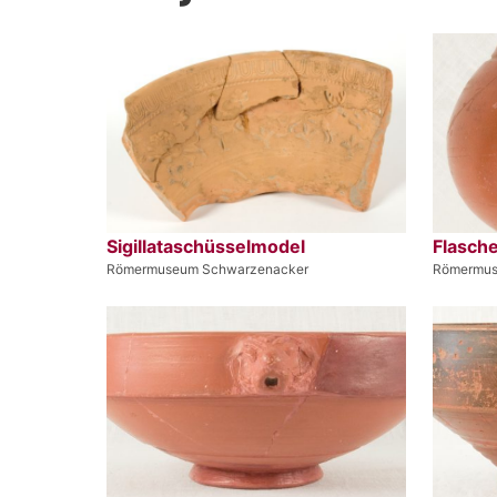
Sigillataschüsselmodel
Flasch
Römermuseum Schwarzenacker
Römermus