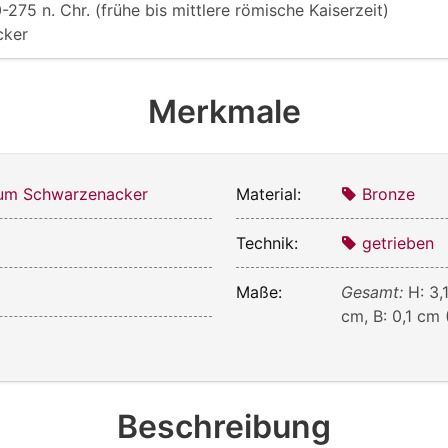
-275 n. Chr. (frühe bis mittlere römische Kaiserzeit)
cker
Merkmale
m Schwarzenacker
Material:
Bronze
Technik:
getrieben
Maße:
Gesamt:
H: 3,
cm, B: 0,1 cm
Beschreibung