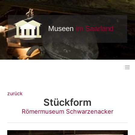
zurück
Stückform
Römermuseum Schwarzenacker