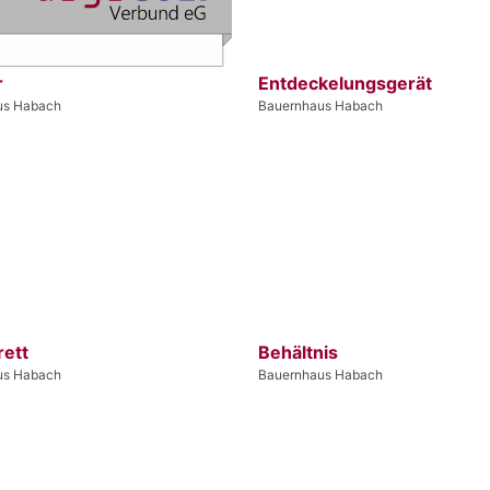
r
Entdeckelungsgerät
us Habach
Bauernhaus Habach
rett
Behältnis
us Habach
Bauernhaus Habach