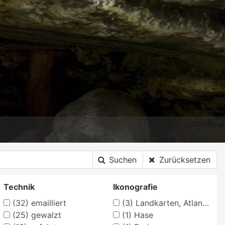
Suchen
Zurücksetzen
Technik
Ikonografie
(32)
emailliert
(3)
Landkarten, Atlanten
(25)
gewalzt
(1)
Hase