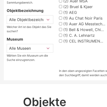
(2)
Auer MSA
Sammlungsbereich.
(2)
Bruel & Kjaer
Objektbezeichnung
(1)
AEG
(1)
Au Chat Noir Paris
(1)
Auer AG Messtechnik
Welcher Art ist das Objekt das Sie
(1)
Bell & Howell, Chicago, USA
suchen?
(1)
C. A. Lehnartz
Museum
(1)
CEL INSTRUMENTS LTD
Wählen Sie ein Museum um die
Suche einzugrenzen.
In den oben angezeigten Facetten we
den Suchbegriff, damit werden auch
Objekte