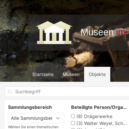
Startseite
Museen
Objekte
Sammlungsbereich
Beteiligte Person/Organisation
(8)
Drägerwerke
(3)
Walter Weyel, Schulwandtafelfabrik, Haiger
Wählen Sie einen thematischen