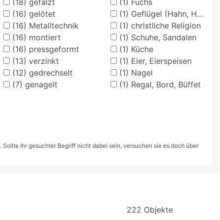
(18)
gefalzt
(1)
Fuchs
(16)
gelötet
(1)
Geflügel (Hahn, Henne, Huhn etc.)
(16)
Metalltechnik
(1)
christliche Religion
(16)
montiert
(1)
Schuhe, Sandalen
(16)
pressgeformt
(1)
Küche
(13)
verzinkt
(1)
Eier, Eierspeisen
(12)
gedrechselt
(1)
Nagel
(7)
genagelt
(1)
Regal, Bord, Büffet
ollte Ihr gesuchter Begriff nicht dabei sein, versuchen sie es doch über
222 Objekte