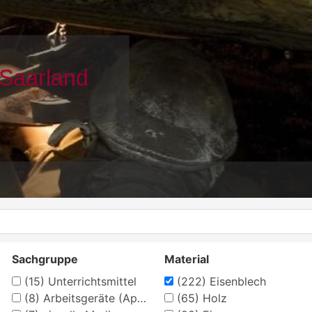
Sachgruppe
Material
(15)
Unterrichtsmittel
(222)
Eisenblech
(8)
Arbeitsgeräte (Apotheke)
(65)
Holz