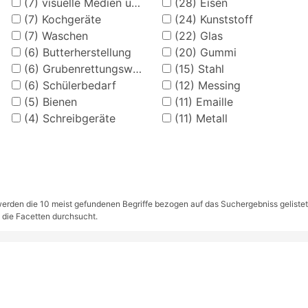
(7)
visuelle Medien und Zubehör
(28)
Eisen
(7)
Kochgeräte
(24)
Kunststoff
(7)
Waschen
(22)
Glas
(6)
Butterherstellung
(20)
Gummi
(6)
Grubenrettungswesen
(15)
Stahl
(6)
Schülerbedarf
(12)
Messing
(5)
Bienen
(11)
Emaille
(4)
Schreibgeräte
(11)
Metall
rden die 10 meist gefundenen Begriffe bezogen auf das Suchergebniss gelistet. S
 die Facetten durchsucht.