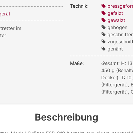
Technik:
pressgefor
gefalzt
gerät
gewalzt
gebogen
tretter im
geschnitte
ter
zugeschnit
genäht
Maße:
Gesamt:
H: 13
450 g (Behälte
Deckel), T: 10
(Filtergerät), 
(Filtergerät),
Beschreibung