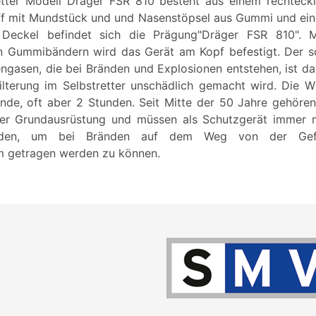
retter Modell Dräger FSR 810 besteht aus einem rechteck
ff mit Mundstück und und Nasenstöpsel aus Gummi und ei
Deckel befindet sich die Prägung"Dräger FSR 810". M
n Gummibändern wird das Gerät am Kopf befestigt. Der sc
engasen, die bei Bränden und Explosionen entstehen, ist da
ilterung im Selbstretter unschädlich gemacht wird. Die W
nde, oft aber 2 Stunden. Seit Mitte der 50 Jahre gehören F
 der Grundausrüstung und müssen als Schutzgerät immer m
den, um bei Bränden auf dem Weg von der Gefah
m getragen werden zu können.