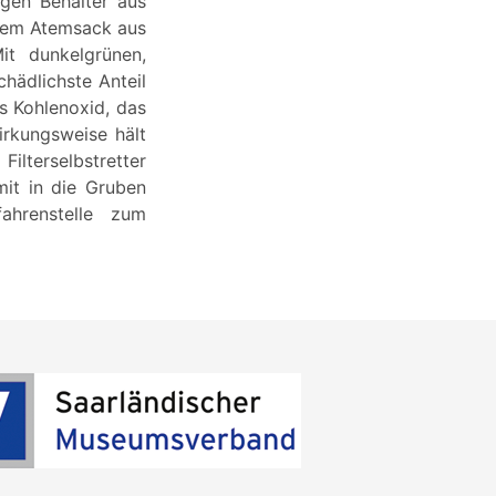
igen Behälter aus
nem Atemsack aus
it dunkelgrünen,
hädlichste Anteil
s Kohlenoxid, das
irkungsweise hält
ilterselbstretter
it in die Gruben
renstelle zum