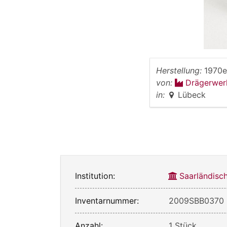
Herstellung:
1970e
von:
Drägerwe
in:
Lübeck
Institution:
Saarländis
Inventarnummer:
2009SBB0370
Anzahl:
1 Stück