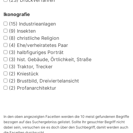
(23)
Druckverfahren
Ikonografie
(15)
Industrieanlagen
(9)
Insekten
(8)
christliche Religion
(4)
Ehe/verheiratetes Paar
(3)
halbfiguriges Porträt
(3)
hist. Gebäude, Örtlichkeit, Straße
(3)
Traktor, Trecker
(2)
Kniestück
(2)
Brustbild, Dreiviertelansicht
(2)
Profanarchitektur
In den oben angezeigten Facetten werden die 10 meist gefundenen Begriffe
bezogen auf das Suchergebniss gelistet. Sollte Ihr gesuchter Begriff nicht
dabei sein, versuchen sie es doch über den Suchbegriff, damit werden auch
die Facetten durchsucht.