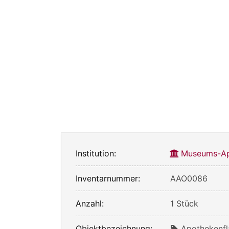
Institution:
Museums-Ap
Inventarnummer:
AAO0086
Anzahl:
1 Stück
Objektbezeichnung:
Apothekenfl