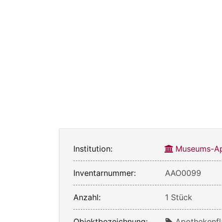
Institution:
Museums-Ap
Inventarnummer:
AAO0099
Anzahl:
1 Stück
Objektbezeichnung:
Apothekenfl