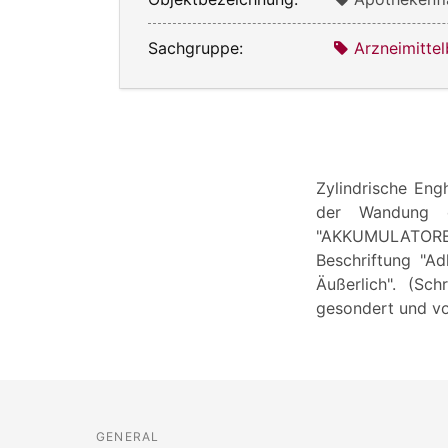
Sachgruppe:
Arzneimittel
Zylindrische Eng
der Wandung e
"AKKUMULATOREN S
Beschriftung "A
Äußerlich". (Sc
gesondert und vo
GENERAL