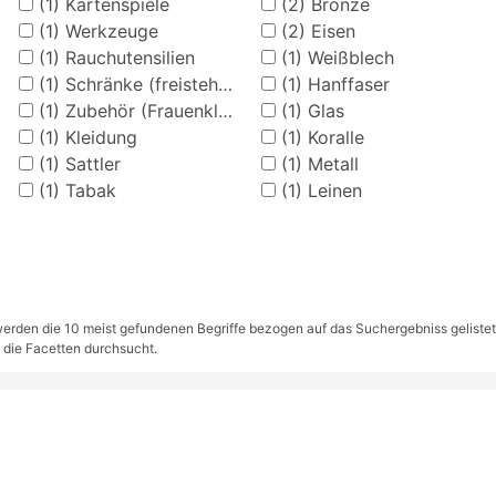
(1)
Kartenspiele
(2)
Bronze
(1)
Werkzeuge
(2)
Eisen
(1)
Rauchutensilien
(1)
Weißblech
(1)
Schränke (freistehend)
(1)
Hanffaser
(1)
Zubehör (Frauenkleidung)
(1)
Glas
(1)
Kleidung
(1)
Koralle
(1)
Sattler
(1)
Metall
(1)
Tabak
(1)
Leinen
rden die 10 meist gefundenen Begriffe bezogen auf das Suchergebniss gelistet. S
 die Facetten durchsucht.