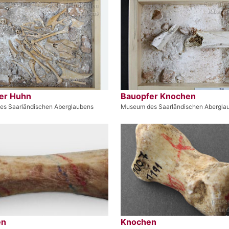
er Huhn
Bauopfer Knochen
s Saarländischen Aberglaubens
Museum des Saarländischen Abergla
en
Knochen