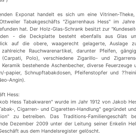
enden Exponat handelt es sich um eine Vitrinen-Theke, 
Ottweiler Tabakgeschäfts "Zigarrenhaus Hess" im Jahr
funden hat. Der Holz-Glas-Schrank besitzt zur "Kundeseite"
öden - die Deckplatte besteht ebenfalls aus Glas u
lick auf die obere, waagerecht gelagerte, Auslage zu
d zahlreiche Rauchwarenartikel, darunter Pfeifen, gängi
 (Carpati, Polo), verschiedene Zigarillo- und Zigarrens
 Keramik bestehende Aschenbecher, diverse Feuerzeuge u
en/-papier, Schnupftabakdosen, Pfeifenstopfer und ??rei
Neo-Angin).
ft Hess:
akob Hess Tabakwaren" wurde im Jahr 1912 von Jakob Hes
 "Tabak-, Cigarren- und Cigaretten-Handlung" gegründet u
tion" zu betreiben. Das Traditions-Familiengeschäft be
nde Dezember 2009 unter der Leitung seiner Enkelin Hel
eschäft aus dem Handelsregister gelöscht.