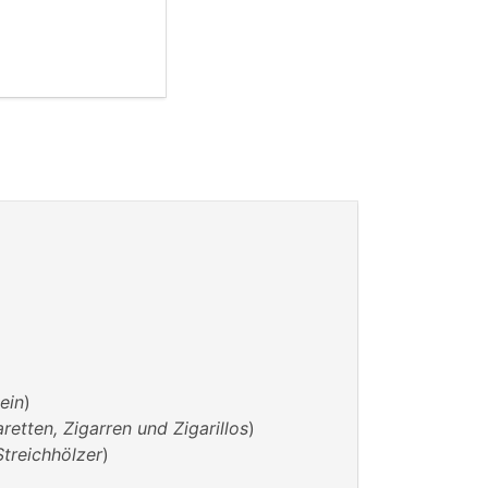
ein
)
aretten, Zigarren und Zigarillos
)
Streichhölzer
)