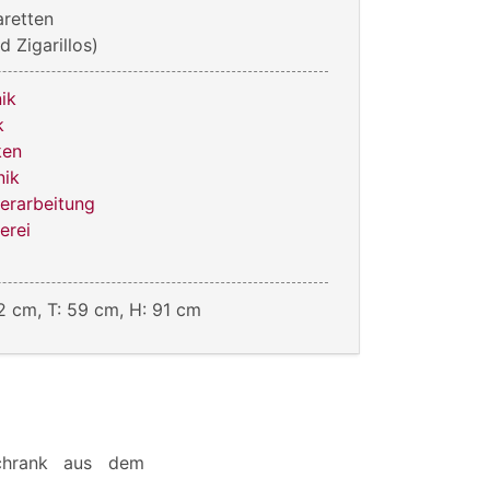
aretten
d Zigarillos)
ik
k
ken
nik
verarbeitung
erei
2 cm, T: 59 cm, H: 91 cm
Schrank aus dem