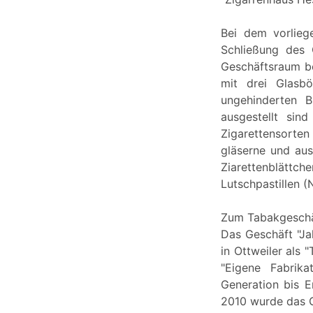
Bei dem vorlieg
Schließung des 
Geschäftsraum be
mit drei Glasb
ungehinderten B
ausgestellt sin
Zigarettensorten
gläserne und aus
Ziarettenblättch
Lutschpastillen (
Zum Tabakgeschä
Das Geschäft "J
in Ottweiler als
"Eigene Fabrika
Generation bis E
2010 wurde das G