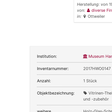
Herstellung:
von
1
von:
diverse Fi
in:
Ottweiler
Institution:
Museum Han
Inventarnummer:
2017HWO0147
Anzahl:
1 Stück
Objektbezeichnung:
Vitrinen-Th
und -zubehör
weitere
Holz-Glas-Sch