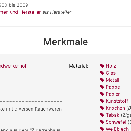
900
bis
2009
rmen und Hersteller
als Hersteller
Merkmale
dwerkerhof
Material:
Holz
Glas
Metall
Pappe
Papier
Kunststoff
Knochen
(
B
eke mit diversen Rauchwaren
Tabak
(
Zig
Schwefel
(
Weißblech
rank aus dem "Zigarrenhaus