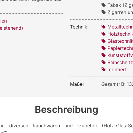
Tabak (Zig
Zigarren un
ien
Technik:
Metalltechn
reistehend)
Holztechni
Glastechni
Papiertech
Kunststoff
Beinschnitz
montiert
Maße:
Gesamt:
B: 13
Beschreibung
 mit diversen Rauchwaren und -zubehör (Holz-Glas-
ss")