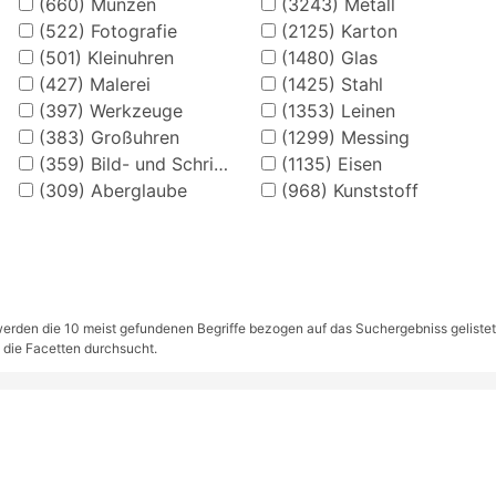
(660)
Münzen
(3243)
Metall
(522)
Fotografie
(2125)
Karton
(501)
Kleinuhren
(1480)
Glas
(427)
Malerei
(1425)
Stahl
(397)
Werkzeuge
(1353)
Leinen
(383)
Großuhren
(1299)
Messing
(359)
Bild- und Schriftkarten
(1135)
Eisen
(309)
Aberglaube
(968)
Kunststoff
rden die 10 meist gefundenen Begriffe bezogen auf das Suchergebniss gelistet. S
 die Facetten durchsucht.