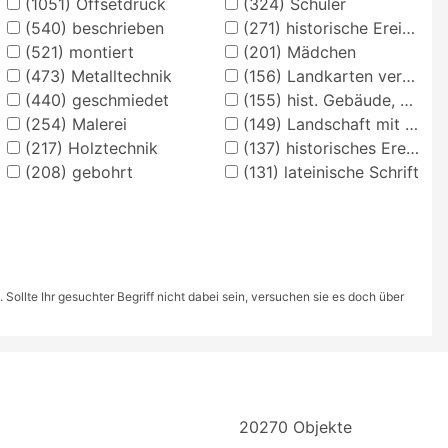
(1051)
Offsetdruck
(324)
Schüler
(540)
beschrieben
(271)
historische Ereignisse, Personen, Orte
(521)
montiert
(201)
Mädchen
(473)
Metalltechnik
(156)
Landkarten verschiedener Länder und Regionen
(440)
geschmiedet
(155)
hist. Gebäude, Örtlichkeit, Straße
(254)
Malerei
(149)
Landschaft mit Anlagen
(217)
Holztechnik
(137)
historisches Ereignis, Situation
(208)
gebohrt
(131)
lateinische Schrift
ollte Ihr gesuchter Begriff nicht dabei sein, versuchen sie es doch über
20270 Objekte