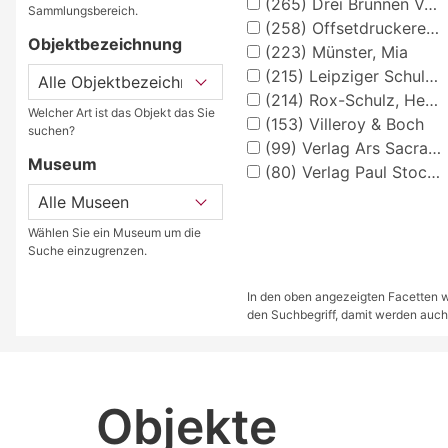
(265)
Drei Brunnen Verlag Stuttgart
Sammlungsbereich.
(258)
Offsetdruckerei Fricke & Co., Stuttgart
Objektbezeichnung
(223)
Münster, Mia
(215)
Leipziger Schulbilderverlag von F. E. Wachsmuth, Leipzig
(214)
Rox-Schulz, Heinz
Welcher Art ist das Objekt das Sie
(153)
Villeroy & Boch
suchen?
(99)
Verlag Ars Sacra Josef Müller, München
Museum
(80)
Verlag Paul Stockmann, Bochum
Wählen Sie ein Museum um die
Suche einzugrenzen.
In den oben angezeigten Facetten we
den Suchbegriff, damit werden auch
Objekte