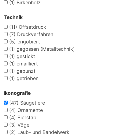
(1)
Birkenholz
Technik
(11)
Offsetdruck
(7)
Druckverfahren
(5)
engobiert
(1)
gegossen (Metalltechnik)
(1)
gestickt
(1)
emailliert
(1)
gepunzt
(1)
getrieben
Ikonografie
(47)
Säugetiere
(4)
Ornamente
(4)
Eierstab
(3)
Vögel
(2)
Laub- und Bandelwerk