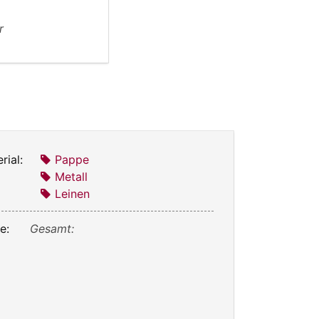
r
rial:
Pappe
Metall
Leinen
e:
Gesamt: