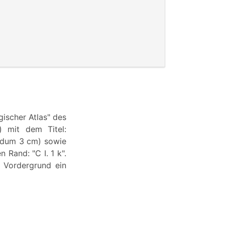
gischer Atlas" des
h) mit dem Titel:
undum 3 cm) sowie
Rand: "C I. 1 k".
m Vordergrund ein