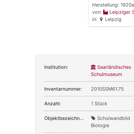
Herstellung:
1920e
von:
Leipziger 
in:
Leipzig
Institution:
Saarländisches
Schulmuseum
Inventarnummer:
2010SSM61.75
Anzahl:
1 Stück
Objektbezeichnung:
Schulwandbild
Biologie