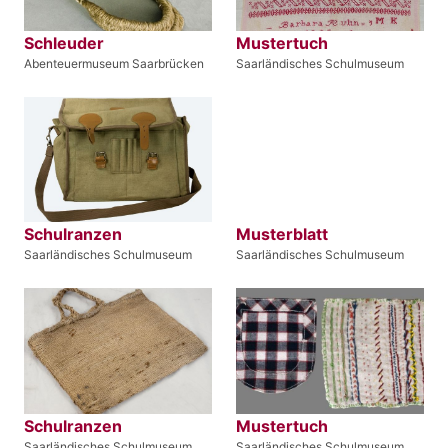
Schleuder
Mustertuch
Abenteuermuseum Saarbrücken
Saarländisches Schulmuseum
Schulranzen
Musterblatt
Saarländisches Schulmuseum
Saarländisches Schulmuseum
Schulranzen
Mustertuch
Saarländisches Schulmuseum
Saarländisches Schulmuseum