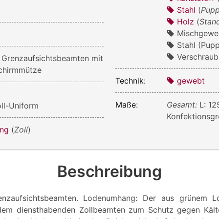
Stahl
(
Pupp
4
Holz
(
Stan
Mischgewe
Stahl (Pup
Verschraub
 Grenzaufsichtsbeamten mit
chirmmütze
Technik:
gewebt
Maße:
Gesamt:
L: 1
oll-Uniform
Konfektionsgr
ung
(
Zoll
)
Beschreibung
enzaufsichtsbeamten. Lodenumhang: Der aus grünem L
em diensthabenden Zollbeamten zum Schutz gegen Kält