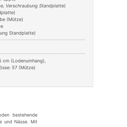
e, Verschraubung Standplatte
)
dplatte
)
be (Mütze)
pe
ung Standplatte)
25 cm (Lodenumhang),
össe: 57 (Mütze)
oden bestehende
e und Nässe. Mit