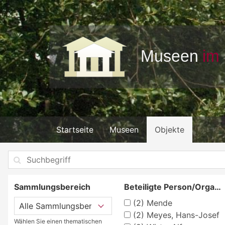
Startseite
Museen
Objekte
Sammlungsbereich
Beteiligte Person/Organisation
(2)
Mende
(2)
Meyes, Hans-Josef
Wählen Sie einen thematischen