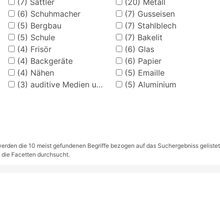
(7)
Sattler
(20)
Metall
(6)
Schuhmacher
(7)
Gusseisen
(5)
Bergbau
(7)
Stahlblech
(5)
Schule
(7)
Bakelit
(4)
Frisör
(6)
Glas
(4)
Backgeräte
(6)
Papier
(4)
Nähen
(5)
Emaille
(3)
auditive Medien und Zubehör
(5)
Aluminium
rden die 10 meist gefundenen Begriffe bezogen auf das Suchergebniss gelistet. S
 die Facetten durchsucht.