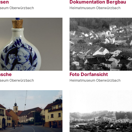
isen
Dokumentation Bergbau
seum Oberwürzbach
Heimatmuseum Oberwürzbach
asche
Foto Dorfansicht
seum Oberwürzbach
Heimatmuseum Oberwürzbach