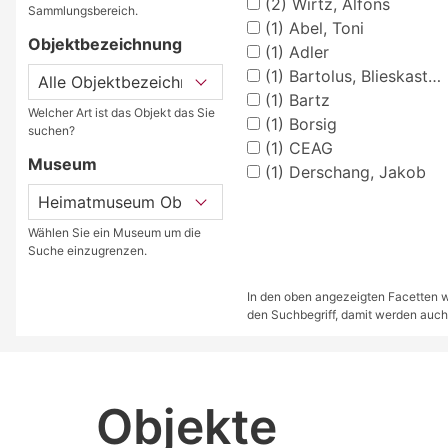
(2)
Wirtz, Alfons
Sammlungsbereich.
(1)
Abel, Toni
Objektbezeichnung
(1)
Adler
(1)
Bartolus, Blieskastel, A.
(1)
Bartz
Welcher Art ist das Objekt das Sie
(1)
Borsig
suchen?
(1)
CEAG
Museum
(1)
Derschang, Jakob
Wählen Sie ein Museum um die
Suche einzugrenzen.
In den oben angezeigten Facetten we
den Suchbegriff, damit werden auch
Objekte