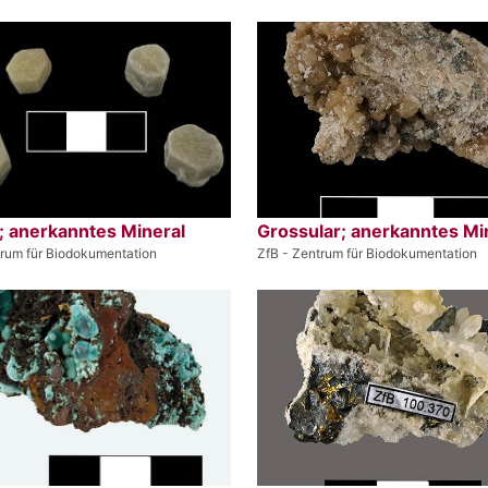
; anerkanntes Mineral
Grossular; anerkanntes Mi
trum für Biodokumentation
ZfB - Zentrum für Biodokumentation