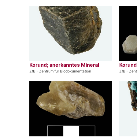
Korund; anerkanntes Mineral
Korund
ZfB - Zentrum für Biodokumentation
ZfB - Zen