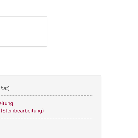
hat
)
eitung
 (Steinbearbeitung)