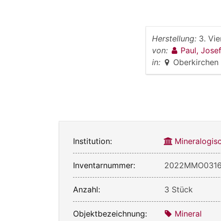
Herstellung:
3. Vie
von:
Paul, Jose
in:
Oberkirchen
Institution:
Mineralogis
Inventarnummer:
2022MMO031
Anzahl:
3 Stück
Objektbezeichnung:
Mineral