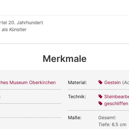
rtel 20. Jahrhundert
f
als Künstler
Merkmale
ches Museum Oberkirchen
Material:
Gestein
(
Ac
6
Technik:
Steinbearb
geschliffen
Maße:
Gesamt:
Tiefe:
6.5 cm