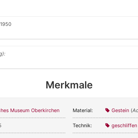
 1950
g):
Merkmale
ches Museum Oberkirchen
Material:
Gestein
(
Ac
5
Technik:
geschliffen