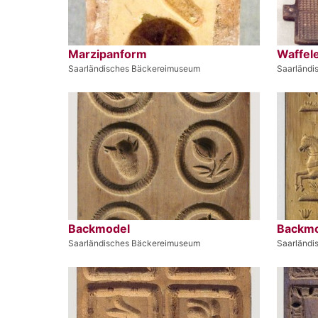
Marzipanform
Waffel
Saarländisches Bäckereimuseum
Saarländi
Backmodel
Backmo
Saarländisches Bäckereimuseum
Saarländi