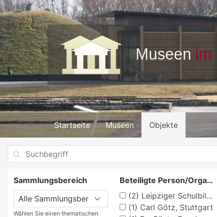
Startseite
Museen
Objekte
Sammlungsbereich
Beteiligte Person/Organisation
(2)
Leipziger Schulbilderverlag von F. E. Wachsmuth, Leipzig
(1)
Carl Götz, Stuttgart
Wählen Sie einen thematischen