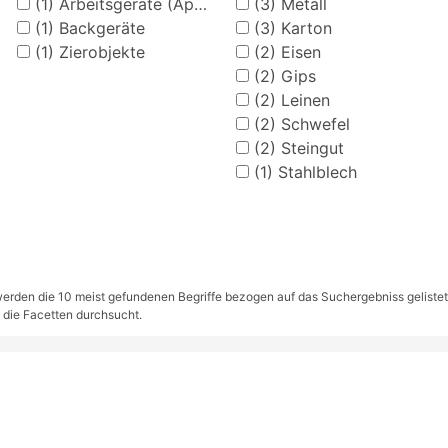
(1)
Arbeitsgeräte (Apotheke)
(3)
Metall
(1)
Backgeräte
(3)
Karton
(1)
Zierobjekte
(2)
Eisen
(2)
Gips
(2)
Leinen
(2)
Schwefel
(2)
Steingut
(1)
Stahlblech
rden die 10 meist gefundenen Begriffe bezogen auf das Suchergebniss gelistet. S
 die Facetten durchsucht.