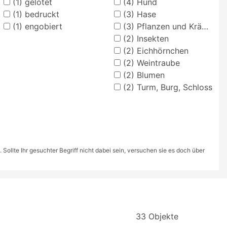
(1)
gelötet
(4)
Hund
(1)
bedruckt
(3)
Hase
(1)
engobiert
(3)
Pflanzen und Kräuter
(2)
Insekten
(2)
Eichhörnchen
(2)
Weintraube
(2)
Blumen
(2)
Turm, Burg, Schloss
ollte Ihr gesuchter Begriff nicht dabei sein, versuchen sie es doch über
33 Objekte