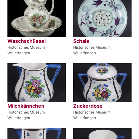
Waschschüssel
Schale
Historisches Museum
Historisches Museum
Wallerfangen
Wallerfangen
Milchkännchen
Zuckerdose
Historisches Museum
Historisches Museum
Wallerfangen
Wallerfangen