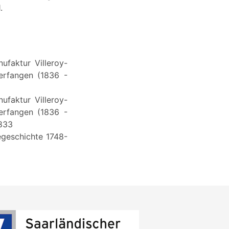
.
ufaktur Villeroy-
erfangen (1836 -
ufaktur Villeroy-
erfangen (1836 -
2833
iegeschichte 1748-