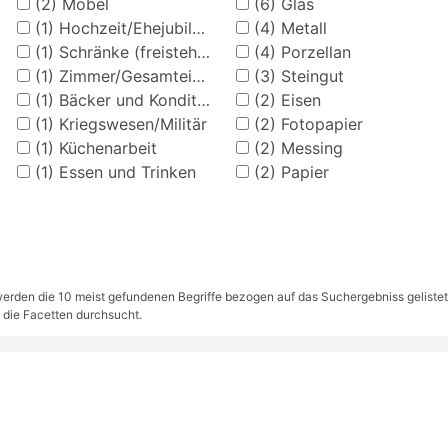
(2)
Möbel
(6)
Glas
(1)
Hochzeit/Ehejubiläen
(4)
Metall
(1)
Schränke (freistehend)
(4)
Porzellan
(1)
Zimmer/Gesamteinrichtungen
(3)
Steingut
(1)
Bäcker und Konditor
(2)
Eisen
(1)
Kriegswesen/Militär
(2)
Fotopapier
(1)
Küchenarbeit
(2)
Messing
(1)
Essen und Trinken
(2)
Papier
rden die 10 meist gefundenen Begriffe bezogen auf das Suchergebniss gelistet. S
 die Facetten durchsucht.