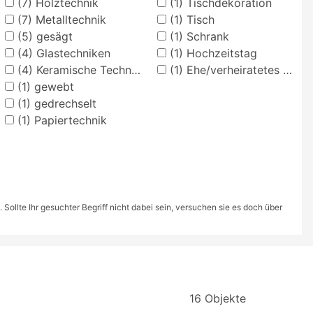
(7)
Holztechnik
(1)
Tischdekoration
(7)
Metalltechnik
(1)
Tisch
(5)
gesägt
(1)
Schrank
(4)
Glastechniken
(1)
Hochzeitstag
(4)
Keramische Techniken
(1)
Ehe/verheiratetes Paar
(1)
gewebt
(1)
gedrechselt
(1)
Papiertechnik
ollte Ihr gesuchter Begriff nicht dabei sein, versuchen sie es doch über
16 Objekte