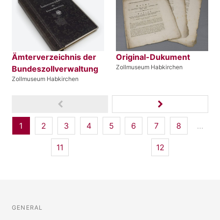
Ämterverzeichnis der
Original-Dukument
Zollmuseum Habkirchen
Bundeszollverwaltung
Zollmuseum Habkirchen
1
2
3
4
5
6
7
8
…
11
12
GENERAL