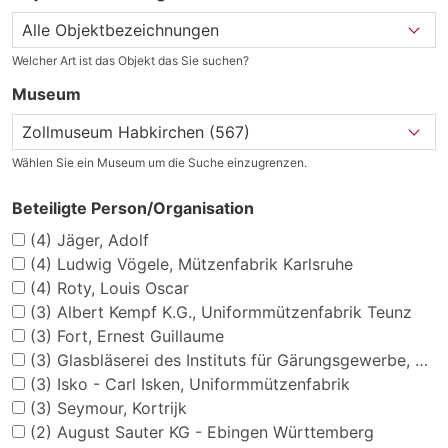
Welcher Art ist das Objekt das Sie suchen?
Museum
Wählen Sie ein Museum um die Suche einzugrenzen.
Beteiligte Person/Organisation
(4)
Jäger, Adolf
(4)
Ludwig Vögele, Mützenfabrik Karlsruhe
(4)
Roty, Louis Oscar
(3)
Albert Kempf K.G., Uniformmützenfabrik Teunz
(3)
Fort, Ernest Guillaume
(3)
Glasbläserei des Instituts für Gärungsgewerbe, Berlin N 65
(3)
Isko - Carl Isken, Uniformmützenfabrik
(3)
Seymour, Kortrijk
(2)
August Sauter KG - Ebingen Württemberg