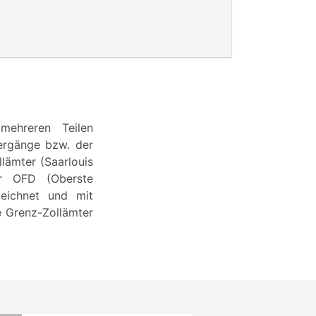
mehreren Teilen
ergänge bzw. der
lämter (Saarlouis
er OFD (Oberste
zeichnet und mit
e Grenz-Zollämter