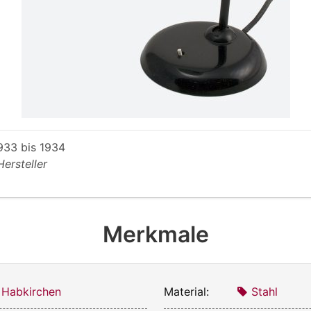
933
bis
1934
Hersteller
Merkmale
 Habkirchen
Material:
Stahl