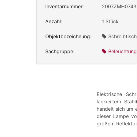
Inventarnummer:
2007ZMH0743
Anzahl:
1 Stück
Objektbezeichnung:
Schreibtisc
Sachgruppe:
Beleuchtung
Elektrische Sch
lackiertem Stah
handelt sich um e
dieser Lampe von
großem Reflektor